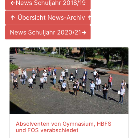
←
News Schuljahr 2018/19
↑
Übersicht News-Archiv
↑
News Schuljahr 2020/21
→
Absolventen von Gymnasium, HBFS
und FOS verabschiedet