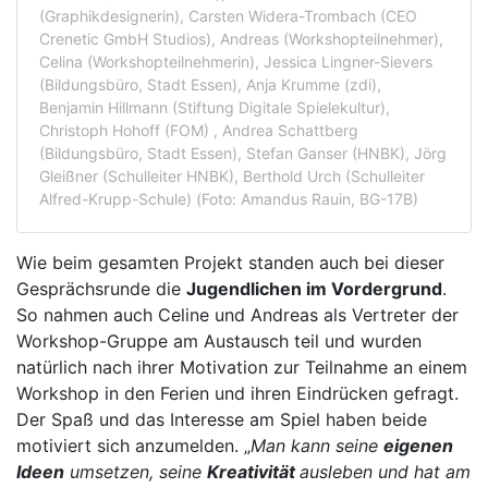
(Graphikdesignerin), Carsten Widera-Trombach (CEO
Crenetic GmbH Studios), Andreas (Workshopteilnehmer),
Celina (Workshopteilnehmerin), Jessica Lingner-Sievers
(Bildungsbüro, Stadt Essen), Anja Krumme (zdi),
Benjamin Hillmann (Stiftung Digitale Spielekultur),
Christoph Hohoff (FOM) , Andrea Schattberg
(Bildungsbüro, Stadt Essen), Stefan Ganser (HNBK), Jörg
Gleißner (Schulleiter HNBK), Berthold Urch (Schulleiter
Alfred-Krupp-Schule) (Foto: Amandus Rauin, BG-17B)
Wie beim gesamten Projekt standen auch bei dieser
Gesprächsrunde die
Jugendlichen im Vordergrund
.
So nahmen auch Celine und Andreas als Vertreter der
Workshop-Gruppe am Austausch teil und wurden
natürlich nach ihrer Motivation zur Teilnahme an einem
Workshop in den Ferien und ihren Eindrücken gefragt.
Der Spaß und das Interesse am Spiel haben beide
motiviert sich anzumelden. „
Man kann seine
eigenen
Ideen
umsetzen, seine
Kreativität
ausleben und hat am