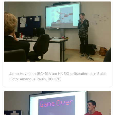
Jarno Heymann (BG-19A am HNBK) präsentiert sein Spiel
(Foto: Amandus Rauin, BG-17B)