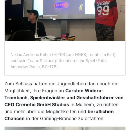
Niklas Andreas Rehm (HI-19C am HNBK, rechts im Bild)
und sein Team-Partner präsentieren ihr Spiel (Foto:
Amandus Rauin, BG-17B)
Zum Schluss hatten die Jugendlichen dann noch die
Möglichkeit, ihre Fragen an
Carsten Widera-
Trombach
,
Spielentwickler und Geschäftsführer von
CEO Crenetic GmbH Studios
in Mülheim, zu richten
und mehr über die Möglichkeiten und
beruflichen
Chancen
in der Gaming-Branche zu erfahren.