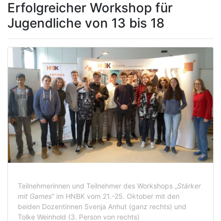
Erfolgreicher Workshop für
Jugendliche von 13 bis 18
Teilnehmerinnen und Teilnehmer des Workshops „
Stärker
mit Games
“ im HNBK vom 21.-25. Oktober mit den
beiden Dozentinnen Svenja Anhut (ganz rechts) und
Tolke Weinhold (3. Person von rechts)