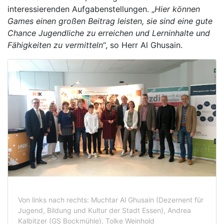
interessierenden Aufgabenstellungen. „
Hier können
Games einen großen Beitrag leisten, sie sind eine gute
Chance Jugendliche zu erreichen und Lerninhalte und
Fähigkeiten zu vermitteln
“, so Herr Al Ghusain.
Von links nach rechts: Muchtar Al Ghusain (Dezernent für
Jugend, Bildung und Kultur der Stadt Essen), Andrea
Kalbitzer (GS Bockmühle), Tolke Weinhold