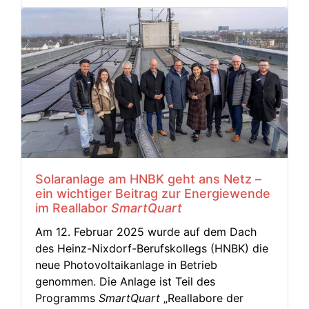
Solaranlage am HNBK geht ans Netz –
ein wichtiger Beitrag zur Energiewende
im Reallabor
SmartQuart
Am 12. Februar 2025 wurde auf dem Dach
des Heinz-Nixdorf-Berufskollegs (HNBK) die
neue Photovoltaikanlage in Betrieb
genommen. Die Anlage ist Teil des
Programms
SmartQuart
„Reallabore der