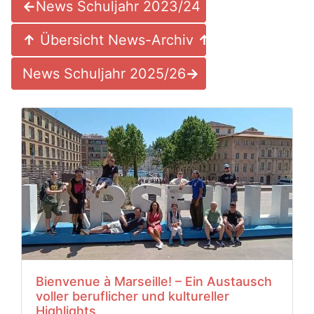
←
News Schuljahr 2023/24
↑
Übersicht News-Archiv
↑
News Schuljahr 2025/26
→
Bienvenue à Marseille! – Ein Austausch
voller beruflicher und kultureller
Highlights