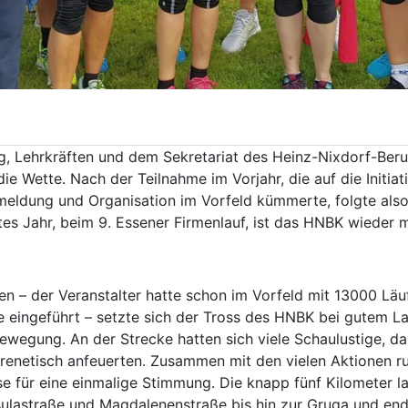
ng, Lehrkräften und dem Sekretariat des Heinz-Nixdorf-Ber
ie Wette. Nach der Teilnahme im Vorjahr, die auf die Initi
meldung und Organisation im Vorfeld kümmerte, folgte also
es Jahr, beim 9. Essener Firmenlauf, ist das HNBK wieder m
len – der Veranstalter hatte schon im Vorfeld mit 13000 Lä
e eingeführt – setzte sich der Tross des HNBK bei gutem La
Bewegung. An der Strecke hatten sich viele Schaulustige, d
 frenetisch anfeuerten. Zusammen mit den vielen Aktionen 
e für eine einmalige Stimmung. Die knapp fünf Kilometer l
rsulastraße und Magdalenenstraße bis hin zur Gruga und e