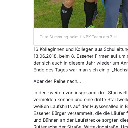
Gute Stimmung beim HNBK-Team am Ziel
16 Kolleginnen und Kollegen aus Schulleitu
13.06.2018, beim 8. Essener Firmenlauf um d
der sich auch in diesem Jahr wieder um An
Ende des Tages war man sich einig: „Nächst
Aber der Reihe nach…
In der zweiten von insgesamt drei Startwel
vermelden können und eine dritte Startwell
weißen Laufshirts auf der Huyssenallee in 
Essener Bürger versammelt, die die Läufer
und Bühnen an der Laufstrecke sorgten dies
Rüttenscheider Straße, Wittekindstraße, U