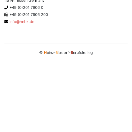
45144 Essen Germany
+49 (0)201 7606 0
+49 (0)201 7606 200
info@hnbk.de
©
H
einz-
N
ixdorf-
B
erufs
k
olleg