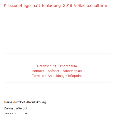
Klassenpflegschaft_Einladung_2018_Vollzeitschulform
Datenschutz
-
Impressum
Kontakt
-
Anfahrt
-
Stundenplan
Termine
-
Anmeldung
-
Infopoint
H
einz-
N
ixdorf-
B
erufs
k
olleg
Dahnstraße 50