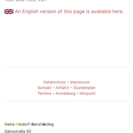
An English version of this page is available here.
Datenschutz
-
Impressum
Kontakt
-
Anfahrt
-
Stundenplan
Termine
-
Anmeldung
-
Infopoint
H
einz-
N
ixdorf-
B
erufs
k
olleg
Dahnstraße 50