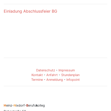
Einladung Abschlussfeier BG
Datenschutz
-
Impressum
Kontakt
-
Anfahrt
-
Stundenplan
Termine
-
Anmeldung
-
Infopoint
H
einz-
N
ixdorf-
B
erufs
k
olleg