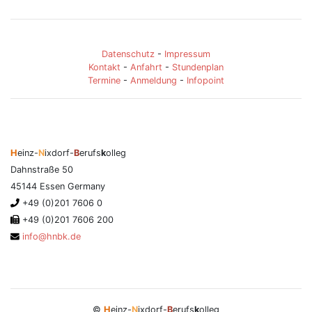
Datenschutz
-
Impressum
Kontakt
-
Anfahrt
-
Stundenplan
Termine
-
Anmeldung
-
Infopoint
H
einz-
N
ixdorf-
B
erufs
k
olleg
Dahnstraße 50
45144 Essen Germany
+49 (0)201 7606 0
+49 (0)201 7606 200
info@hnbk.de
©
H
einz-
N
ixdorf-
B
erufs
k
olleg