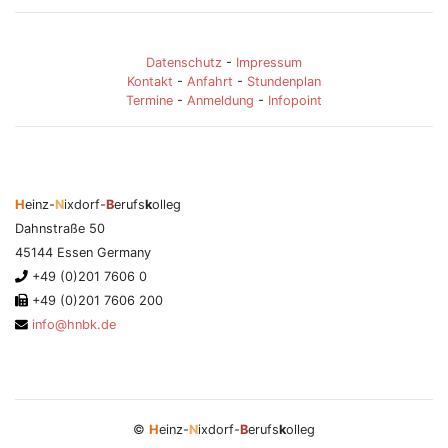
Datenschutz
-
Impressum
Kontakt
-
Anfahrt
-
Stundenplan
Termine
-
Anmeldung
-
Infopoint
H
einz-
N
ixdorf-
B
erufs
k
olleg
Dahnstraße 50
45144 Essen Germany
+49 (0)201 7606 0
+49 (0)201 7606 200
info@hnbk.de
©
H
einz-
N
ixdorf-
B
erufs
k
olleg